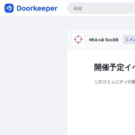
メ
Nhà cái Soc88
開催予定イ
このコミュニティの