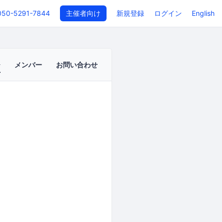
050-5291-7844
主催者向け
新規登録
ログイン
English
メンバー
お問い合わせ